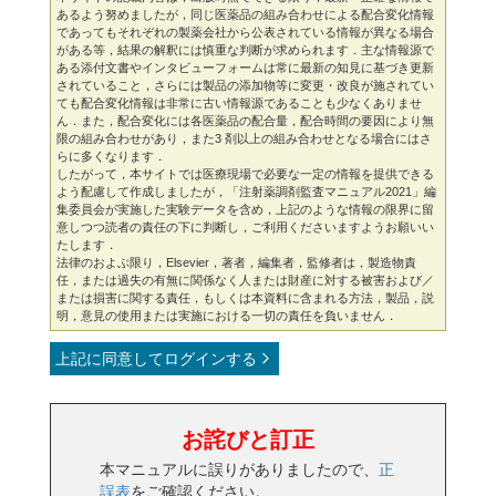
あるよう努めましたが，同じ医薬品の組み合わせによる配合変化情報
であってもそれぞれの製薬会社から公表されている情報が異なる場合
がある等，結果の解釈には慎重な判断が求められます．主な情報源で
ある添付文書やインタビューフォームは常に最新の知見に基づき更新
されていること，さらには製品の添加物等に変更・改良が施されてい
ても配合変化情報は非常に古い情報源であることも少なくありませ
ん．また，配合変化には各医薬品の配合量，配合時間の要因により無
限の組み合わせがあり，また3 剤以上の組み合わせとなる場合にはさ
らに多くなります．
したがって，本サイトでは医療現場で必要な一定の情報を提供できる
よう配慮して作成しましたが，「注射薬調剤監査マニュアル2021」編
集委員会が実施した実験データを含め，上記のような情報の限界に留
意しつつ読者の責任の下に判断し，ご利用くださいますようお願いい
たします．
法律のおよぶ限り，Elsevier，著者，編集者，監修者は，製造物責
任，または過失の有無に関係なく人または財産に対する被害および／
または損害に関する責任，もしくは本資料に含まれる方法，製品，説
明，意見の使用または実施における一切の責任を負いません．
上記に同意してログインする
お詫びと訂正
本マニュアルに誤りがありましたので、
正
誤表
をご確認ください。