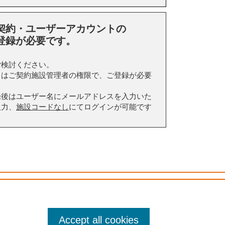
契約・ユーザーアカウントの
登録が必要です。
ご検討ください。
トはご契約施設管理者の権限で、ご登録が必要
録後はユーザー名にメールアドレスを入力いた
入力、
施設コードなし
にてログインが可能です
ng, and similar technologies.
Accept all cookies
ん。 本サイト、そのコンテンツ、製品およびサービスのご利用は、お客様ご自身の責任にお