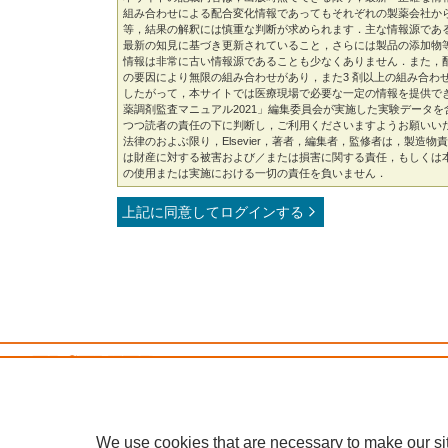
組み合わせによる配合変化情報であってもそれぞれの製薬会社か
等，結果の解釈には慎重な判断が求められます．主な情報源であ
最新の知見に基づき更新されていること，さらには製品の添加物
情報は非常に古い情報源であることも少なくありません．また，
の要因により無限の組み合わせがあり，また3 剤以上の組み合わ
したがって，本サイトでは医療現場で必要な一定の情報を提供で
薬調剤監査マニュアル2021」編集委員会が実施した実験データ
つつ読者の責任の下に判断し，ご利用くださいますようお願いい
法律のおよぶ限り，Elsevier，著者，編集者，監修者は，製造
は財産に対する被害および／または損害に関する責任，もしくは
の使用または実施における一切の責任を負いません．
上記に同意してログインする
Copyright © 2026, its licensors, and con
Cookies are used by this site.
Cookie
We use cookies that are necessary to make our si
本サイトの知的財産権は全てエルゼビアまたはコンテンツのライセンサーに帰属します。私的