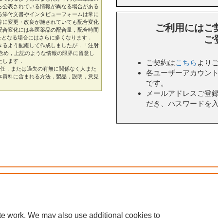
ら公表されている情報が異なる場合がある
る添付文書やインタビューフォームは常に
等に変更・改良が施されていても配合変化
ご利用にはご
配合変化には各医薬品の配合量，配合時間
ご
せとなる場合にはさらに多くなります．
きるよう配慮して作成しましたが，「注射
を含め，上記のような情報の限界に留意し
たします．
ご契約は
こちら
より
物責任，または過失の有無に関係なく人また
各ユーザーアカウン
本資料に含まれる方法，製品，説明，意見
です。
メールアドレスご登
だき、パスワードを
tributors. All rights are reserved, including those for text and data mining, AI traini
 設定
te work. We may also use additional cookies to
利用及び別途規定されている場合を除き、本サイトの利用はいかなる許諾を与えるものでもありませ